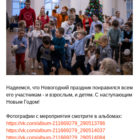
Надеемся, что Новогодний праздник понравился всем
его участникам - и взрослым, и детям. С наступающим
Новым Годом!
Фотографии с мероприятия смотрите в альбомах:
https://vk.com/album-211669279_290513786
https://vk.com/album-211669279_290514037
https://vk.com/album-211669279_290514084