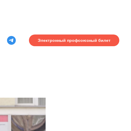
Электронный профсоюзный билет
м
ой