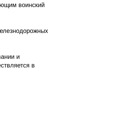
яющим воинский
железнодорожных
вании и
ствляется в