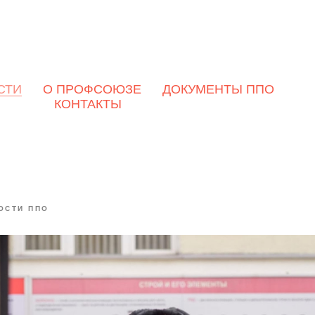
манитарной помощи
СТИ
О ПРОФСОЮЗЕ
ДОКУМЕНТЫ ППО
КОНТАКТЫ
служащим, выполняющи
й долг в зоне специальн
 операции
ОСТИ ППО